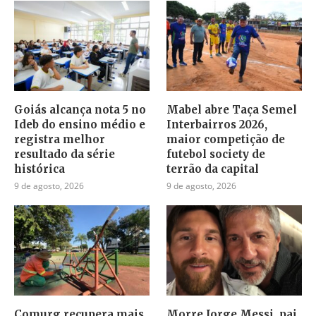
Goiás alcança nota 5 no
Mabel abre Taça Semel
Ideb do ensino médio e
Interbairros 2026,
registra melhor
maior competição de
resultado da série
futebol society de
histórica
terrão da capital
9 de agosto, 2026
9 de agosto, 2026
Comurg recupera mais
Morre Jorge Messi, pai