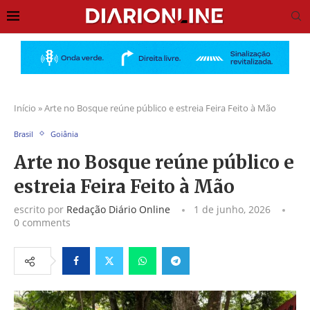
Início
»
Arte no Bosque reúne público e estreia Feira Feito à Mão
Brasil
Goiânia
Arte no Bosque reúne público e
estreia Feira Feito à Mão
escrito por
Redação Diário Online
1 de junho, 2026
0 comments
Facebook
Twitter
Whatsapp
Telegram