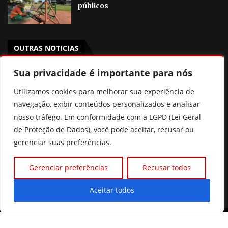
públicos
OUTRAS NOTICIAS
Sua privacidade é importante para nós
Morre Jorge Messi, pai de Lionel Messi
Utilizamos cookies para melhorar sua experiência de
Smoke Experience traz a experiência da combinação
navegação, exibir conteúdos personalizados e analisar
entre o Champagne Piper-Heidsieck Cuvée Brut e o
lançamento Don Emmanuel Sun & Moon
nosso tráfego. Em conformidade com a LGPD (Lei Geral
de Proteção de Dados), você pode aceitar, recusar ou
Smoke Experience traz a Goiânia o Sun & Moon, edição
gerenciar suas preferências.
limitada lançada em New Orleans
Gerenciar preferências
Recusar todos
Histórico familiar de doenças cardíacas pode indicar
risco para crianças e adolescentes
Aceitar todos
©2026 Diário Online.
Todos os direitos reservados. |
Quem Somos
|