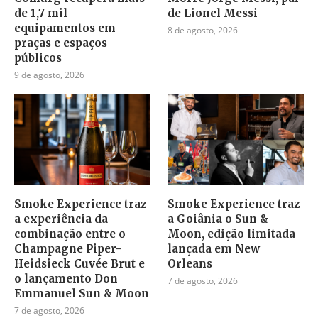
de 1,7 mil
de Lionel Messi
equipamentos em
8 de agosto, 2026
praças e espaços
públicos
9 de agosto, 2026
Smoke Experience traz
Smoke Experience traz
a experiência da
a Goiânia o Sun &
combinação entre o
Moon, edição limitada
Champagne Piper-
lançada em New
Heidsieck Cuvée Brut e
Orleans
o lançamento Don
7 de agosto, 2026
Emmanuel Sun & Moon
7 de agosto, 2026