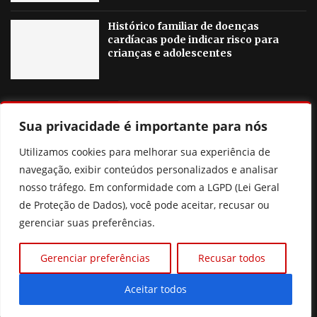
Histórico familiar de doenças
cardíacas pode indicar risco para
crianças e adolescentes
OUTRAS NOTICIAS
Sua privacidade é importante para nós
Agosto Lilás em Goiânia terá palestras, blitzes e ações
Utilizamos cookies para melhorar sua experiência de
contra a violência à mulher
navegação, exibir conteúdos personalizados e analisar
nosso tráfego. Em conformidade com a LGPD (Lei Geral
Poliana Rocha elogia Zé Felipe e Neymar como pais
de Proteção de Dados), você pode aceitar, recusar ou
gerenciar suas preferências.
Prefeitura de Goiânia discute mudanças nas regras de
consignados para servidores
Gerenciar preferências
Recusar todos
Xuxa revela que pensou em deixar o Brasil por
intolerância
Aceitar todos