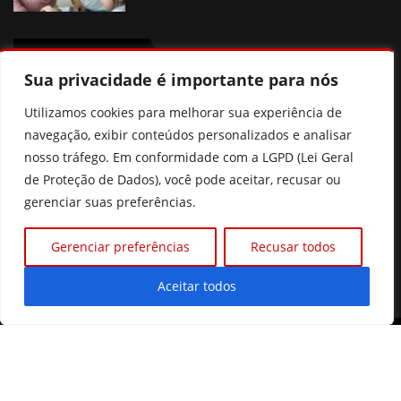
OUTRAS NOTICIAS
Sua privacidade é importante para nós
Agosto Lilás em Goiânia terá palestras, blitzes e ações
Utilizamos cookies para melhorar sua experiência de
contra a violência à mulher
navegação, exibir conteúdos personalizados e analisar
Poliana Rocha elogia Zé Felipe e Neymar como pais
nosso tráfego. Em conformidade com a LGPD (Lei Geral
de Proteção de Dados), você pode aceitar, recusar ou
Prefeitura de Goiânia discute mudanças nas regras de
gerenciar suas preferências.
consignados para servidores
Gerenciar preferências
Recusar todos
Xuxa revela que pensou em deixar o Brasil por
intolerância
Aceitar todos
©2026 Diário Online.
Todos os direitos reservados. |
Quem Somos
|
Contato
|
Política de Privacidade
Desenvolvido com
por Prime Tecnologias