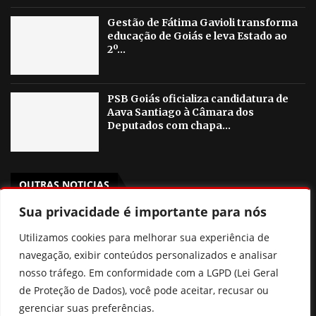
Gestão de Fátima Gavioli transforma
educação de Goiás e leva Estado ao
2º...
PSB Goiás oficializa candidatura de
Aava Santiago à Câmara dos
Deputados com chapa...
OUTRAS NOTICIAS
Sua privacidade é importante para nós
“Político também salva vidas”, diz Dr. Zacharias Calil ao
ser oficializado candidato ao Senado pelo MDB
Utilizamos cookies para melhorar sua experiência de
navegação, exibir conteúdos personalizados e analisar
Pix Pensão: o que realmente muda? Entenda a nova lei
nosso tráfego. Em conformidade com a LGPD (Lei Geral
sem cair nas fake news
de Proteção de Dados), você pode aceitar, recusar ou
gerenciar suas preferências.
Ciclone bomba: entenda o fenômeno e áreas de risco no