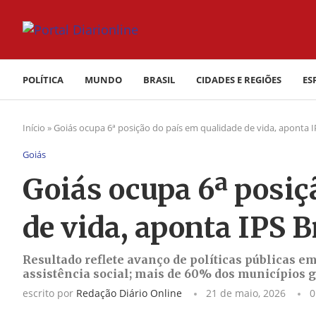
POLÍTICA
MUNDO
BRASIL
CIDADES E REGIÕES
ES
Início
»
Goiás ocupa 6ª posição do país em qualidade de vida, aponta IP
Goiás
Goiás ocupa 6ª posiç
de vida, aponta IPS B
Resultado reflete avanço de políticas públicas e
assistência social; mais de 60% dos municípios g
escrito por
Redação Diário Online
21 de maio, 2026
0