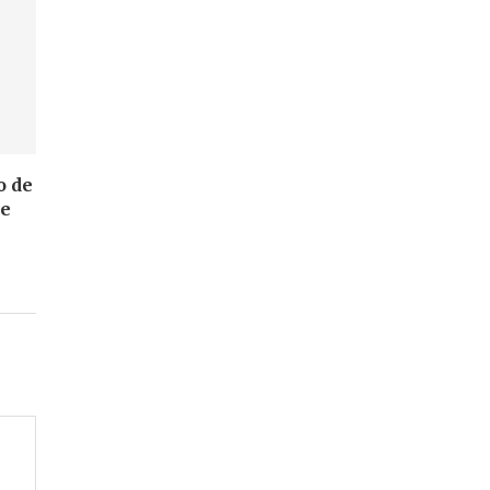
o de
de