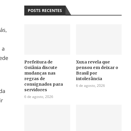
POSTS RECENTES
ás,
 a
rede
Prefeitura de
Xuxa revela que
Goiânia discute
pensou em deixar o
mudanças nas
Brasil por
regras de
intolerância
consignados para
6 de agosto, 2026
servidores
 da
6 de agosto, 2026
ir