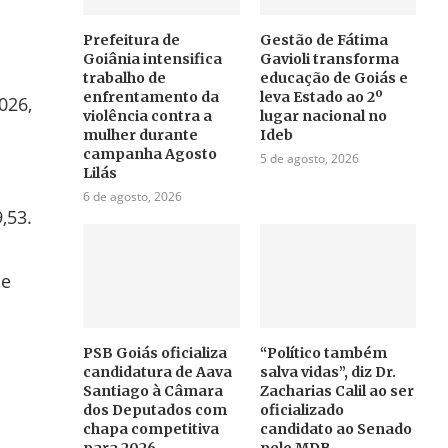
Prefeitura de
Gestão de Fátima
Goiânia intensifica
Gavioli transforma
trabalho de
educação de Goiás e
enfrentamento da
leva Estado ao 2º
026,
violência contra a
lugar nacional no
mulher durante
Ideb
campanha Agosto
5 de agosto, 2026
Lilás
6 de agosto, 2026
,53.
 e
PSB Goiás oficializa
“Político também
candidatura de Aava
salva vidas”, diz Dr.
Santiago à Câmara
Zacharias Calil ao ser
dos Deputados com
oficializado
chapa competitiva
candidato ao Senado
para 2026
pelo MDB