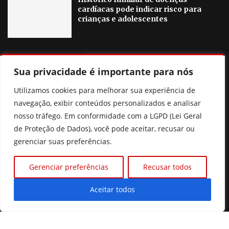
cardíacas pode indicar risco para
crianças e adolescentes
OUTRAS NOTICIAS
Sua privacidade é importante para nós
Agosto Lilás em Goiânia terá palestras, blitzes e ações
Utilizamos cookies para melhorar sua experiência de
contra a violência à mulher
navegação, exibir conteúdos personalizados e analisar
nosso tráfego. Em conformidade com a LGPD (Lei Geral
Poliana Rocha elogia Zé Felipe e Neymar como pais
de Proteção de Dados), você pode aceitar, recusar ou
gerenciar suas preferências.
Prefeitura de Goiânia discute mudanças nas regras de
consignados para servidores
Gerenciar preferências
Recusar todos
Xuxa revela que pensou em deixar o Brasil por
intolerância
Aceitar todos