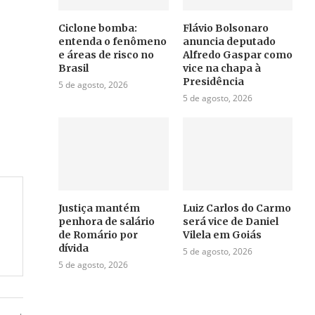
Ciclone bomba:
Flávio Bolsonaro
entenda o fenômeno
anuncia deputado
e áreas de risco no
Alfredo Gaspar como
Brasil
vice na chapa à
Presidência
5 de agosto, 2026
5 de agosto, 2026
Justiça mantém
Luiz Carlos do Carmo
penhora de salário
será vice de Daniel
de Romário por
Vilela em Goiás
dívida
5 de agosto, 2026
5 de agosto, 2026