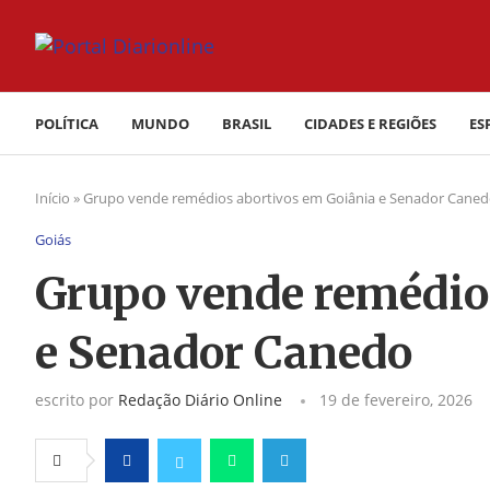
POLÍTICA
MUNDO
BRASIL
CIDADES E REGIÕES
ES
Início
»
Grupo vende remédios abortivos em Goiânia e Senador Cane
Goiás
Grupo vende remédio
e Senador Canedo
escrito por
Redação Diário Online
19 de fevereiro, 2026