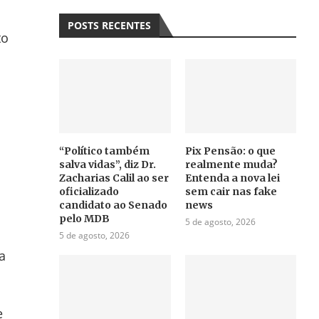
POSTS RECENTES
to
“Político também
Pix Pensão: o que
salva vidas”, diz Dr.
realmente muda?
Zacharias Calil ao ser
Entenda a nova lei
oficializado
sem cair nas fake
candidato ao Senado
news
pelo MDB
5 de agosto, 2026
5 de agosto, 2026
a
e