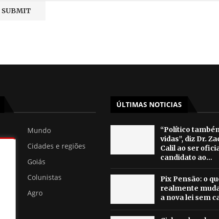
ÚLTIMAS NOTICIAS
“Político també
Mundo
vidas”, diz Dr. Z
Cidades e regiões
Calil ao ser ofici
candidato ao...
Goiás
Colunistas
Pix Pensão: o qu
realmente muda
Agro
a nova lei sem ca