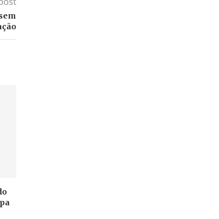
post
 sem
ação
do
apa