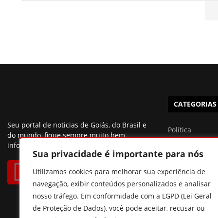
CATEGORIAS
Seu portal de noticias de Goiás, do Brasil e
Política
do mundo, fique sempre muito bem
informado.
Brasil
Sua privacidade é importante para nós
Esportes
Utilizamos cookies para melhorar sua experiência de
São Paulo
navegação, exibir conteúdos personalizados e analisar
Famosos
nosso tráfego. Em conformidade com a LGPD (Lei Geral
de Proteção de Dados), você pode aceitar, recusar ou