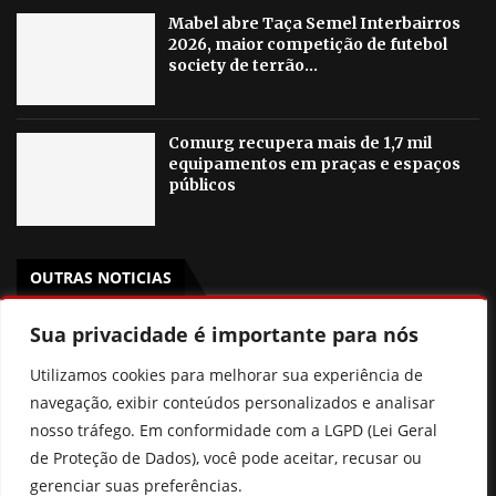
Mabel abre Taça Semel Interbairros
2026, maior competição de futebol
society de terrão...
Comurg recupera mais de 1,7 mil
equipamentos em praças e espaços
públicos
OUTRAS NOTICIAS
Sua privacidade é importante para nós
Morre Jorge Messi, pai de Lionel Messi
Utilizamos cookies para melhorar sua experiência de
Smoke Experience traz a experiência da combinação
navegação, exibir conteúdos personalizados e analisar
entre o Champagne Piper-Heidsieck Cuvée Brut e o
lançamento Don Emmanuel Sun & Moon
nosso tráfego. Em conformidade com a LGPD (Lei Geral
de Proteção de Dados), você pode aceitar, recusar ou
Smoke Experience traz a Goiânia o Sun & Moon, edição
gerenciar suas preferências.
limitada lançada em New Orleans