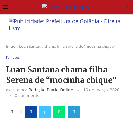
Início
»
Luan Santana chama filha Serena de “mocinha chique”
Famosos
Luan Santana chama filha
Serena de “mocinha chique”
escrito por
Redação Diário Online
16 de março, 2026
0 comments
Facebook
Twitter
Whatsapp
Telegram