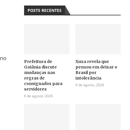
POSTS RECENTES
 no
Prefeitura de
Xuxa revela que
Goiânia discute
pensou em deixar o
mudanças nas
Brasil por
regras de
intolerância
consignados para
6 de agosto, 2026
servidores
6 de agosto, 2026