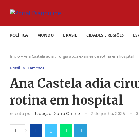
POLÍTICA
MUNDO
BRASIL
CIDADES E REGIÕES
ES
Início
»
Ana Castela adia cirurgia após exames de rotina em hospital
Brasil
Famosos
Ana Castela adia cir
rotina em hospital
escrito por
Redação Diário Online
2 de junho, 2026
0