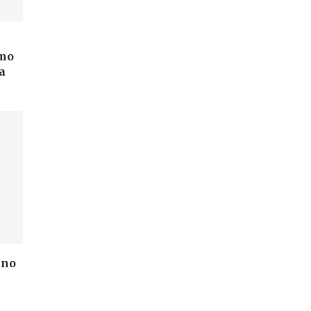
omo
a
 no