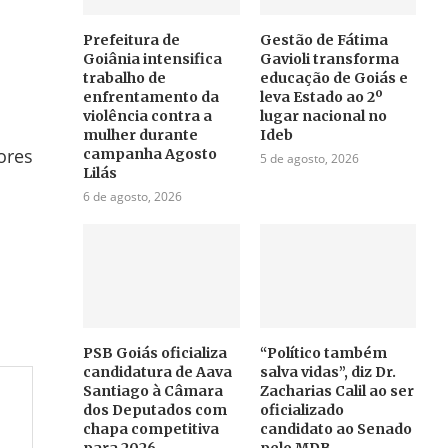
Prefeitura de
Gestão de Fátima
Goiânia intensifica
Gavioli transforma
trabalho de
educação de Goiás e
enfrentamento da
leva Estado ao 2º
violência contra a
lugar nacional no
mulher durante
Ideb
ores
campanha Agosto
5 de agosto, 2026
Lilás
6 de agosto, 2026
PSB Goiás oficializa
“Político também
candidatura de Aava
salva vidas”, diz Dr.
Santiago à Câmara
Zacharias Calil ao ser
dos Deputados com
oficializado
chapa competitiva
candidato ao Senado
para 2026
pelo MDB