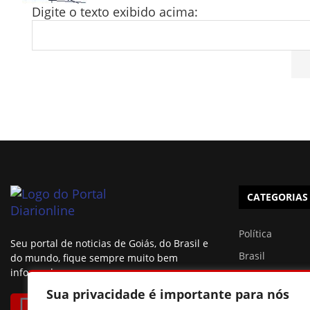
Digite o texto exibido acima:
CATEGORIAS
Política
Seu portal de noticias de Goiás, do Brasil e
Brasil
do mundo, fique sempre muito bem
informado.
Esportes
Sua privacidade é importante para nós
São Paulo