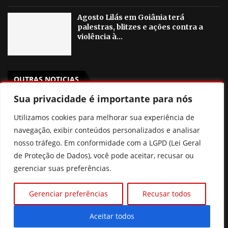
Agosto Lilás em Goiânia terá
palestras, blitzes e ações contra a
violência à...
OUTRAS NOTICIAS
Sua privacidade é importante para nós
Poliana Rocha elogia Zé Felipe e Neymar como pais
Utilizamos cookies para melhorar sua experiência de
Prefeitura de Goiânia discute mudanças nas regras de
navegação, exibir conteúdos personalizados e analisar
consignados para servidores
nosso tráfego. Em conformidade com a LGPD (Lei Geral
de Proteção de Dados), você pode aceitar, recusar ou
Xuxa revela que pensou em deixar o Brasil por
gerenciar suas preferências.
intolerância
Prefeitura de Goiânia intensifica trabalho de
Gerenciar preferências
Recusar todos
enfrentamento da violência contra a mulher durante
campanha Agosto Lilás
Aceitar todos