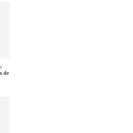
:
s de
.