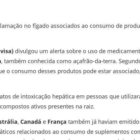
 inflamação no fígado associados ao consumo de produ
visa)
divulgou um alerta sobre o uso de medicamen
a
, também conhecida como açafrão-da-terra. Segund
que o consumo desses produtos pode estar associado
latos de intoxicação hepática em pessoas que utiliza
 compostos ativos presentes na raiz.
strália
,
Canadá
e
França
também já haviam emitido
epáticos relacionados ao consumo de suplementos co