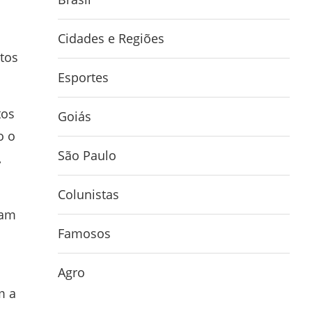
Cidades e Regiões
tos
Esportes
tos
Goiás
o o
São Paulo
,
Colunistas
ram
Famosos
Agro
m a