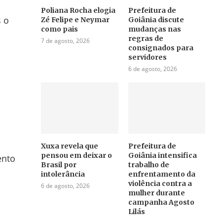
Poliana Rocha elogia
Prefeitura de
s o
Zé Felipe e Neymar
Goiânia discute
como pais
mudanças nas
regras de
7 de agosto, 2026
consignados para
servidores
6 de agosto, 2026
Xuxa revela que
Prefeitura de
pensou em deixar o
Goiânia intensifica
ento
Brasil por
trabalho de
intolerância
enfrentamento da
violência contra a
6 de agosto, 2026
mulher durante
campanha Agosto
Lilás