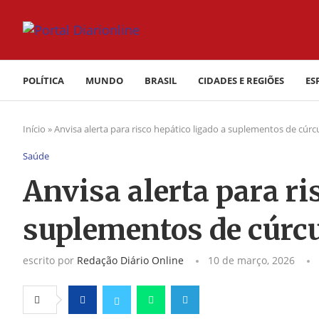
POLÍTICA
MUNDO
BRASIL
CIDADES E REGIÕES
ES
Início
»
Anvisa alerta para risco hepático ligado a suplementos de cúr
Saúde
Anvisa alerta para ri
suplementos de cúr
escrito por
Redação Diário Online
10 de março, 2026