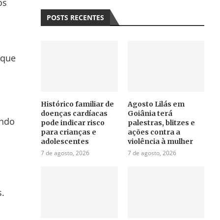
os
POSTS RECENTES
 que
Histórico familiar de
Agosto Lilás em
doenças cardíacas
Goiânia terá
endo
pode indicar risco
palestras, blitzes e
para crianças e
ações contra a
adolescentes
violência à mulher
7 de agosto, 2026
7 de agosto, 2026
s.