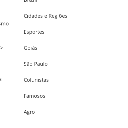
Cidades e Regiões
esmo
Esportes
es
Goiás
São Paulo
s
Colunistas
Famosos
a
Agro