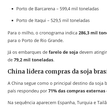
Porto de Barcarena
– 599,4 mil toneladas
Porto de Itaqui
– 529,5 mil toneladas
Para o milho, o cronograma indica
286,3 mil to
para o
Porto de Rio Grande
.
Já os embarques de
farelo de soja
devem atingi
de
79,2 mil toneladas
.
China lidera compras da soja bras
A
China
segue como o principal destino da soja bra
país respondeu por
71% das compras externas 
Na sequência aparecem
Espanha
,
Turquia
e
Tail