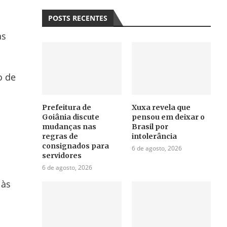
POSTS RECENTES
as
o de
Prefeitura de
Xuxa revela que
Goiânia discute
pensou em deixar o
mudanças nas
Brasil por
regras de
intolerância
consignados para
6 de agosto, 2026
servidores
6 de agosto, 2026
 às