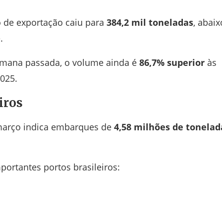
o de exportação caiu para
384,2 mil toneladas
, abaix
.
emana passada, o volume ainda é
86,7% superior
às
025.
iros
 março indica embarques de
4,58 milhões de tonelad
ortantes portos brasileiros: