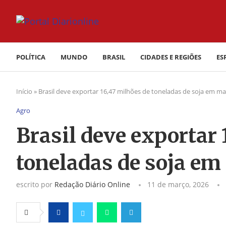
POLÍTICA
MUNDO
BRASIL
CIDADES E REGIÕES
ES
Início
»
Brasil deve exportar 16,47 milhões de toneladas de soja em m
Agro
Brasil deve exportar 
toneladas de soja em
escrito por
Redação Diário Online
11 de março, 2026