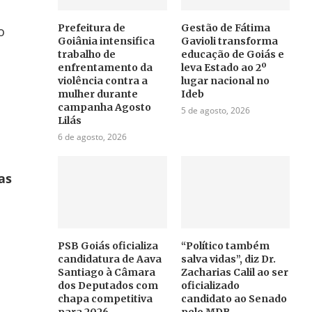
Prefeitura de
Gestão de Fátima
o
Goiânia intensifica
Gavioli transforma
trabalho de
educação de Goiás e
enfrentamento da
leva Estado ao 2º
violência contra a
lugar nacional no
mulher durante
Ideb
campanha Agosto
5 de agosto, 2026
Lilás
6 de agosto, 2026
as
PSB Goiás oficializa
“Político também
candidatura de Aava
salva vidas”, diz Dr.
Santiago à Câmara
Zacharias Calil ao ser
dos Deputados com
oficializado
chapa competitiva
candidato ao Senado
para 2026
pelo MDB