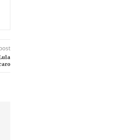
post
 Lula
caro