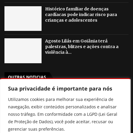
Histórico familiar de doenças
cardíacas pode indicar risco para
crianças e adolescentes
Agosto Lilás em Goiânia terá
palestras, blitzes e ações contra a
violência à...
OUTRAS NOTICIAS
Sua privacidade é importante para nós
Poliana Rocha elogia Zé Felipe e Neymar como pais
Utilizamos cookies para melhorar sua experiência de
Prefeitura de Goiânia discute mudanças nas regras de
navegação, exibir conteúdos personalizados e analisar
consignados para servidores
nosso tráfego. Em conformidade com a LGPD (Lei Geral
de Proteção de Dados), você pode aceitar, recusar ou
Xuxa revela que pensou em deixar o Brasil por
gerenciar suas preferências.
intolerância