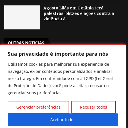
Agosto Lilás em Goiânia terá
palestras, blitzes e ações contra a
violência à...
OUTRAS NOTICIAS
Sua privacidade é importante para nós
Poliana Rocha elogia Zé Felipe e Neymar como pais
Utilizamos cookies para melhorar sua experiência de
Prefeitura de Goiânia discute mudanças nas regras de
navegação, exibir conteúdos personalizados e analisar
consignados para servidores
nosso tráfego. Em conformidade com a LGPD (Lei Geral
de Proteção de Dados), você pode aceitar, recusar ou
Xuxa revela que pensou em deixar o Brasil por
gerenciar suas preferências.
intolerância
Prefeitura de Goiânia intensifica trabalho de
Gerenciar preferências
Recusar todos
enfrentamento da violência contra a mulher durante
campanha Agosto Lilás
Aceitar todos