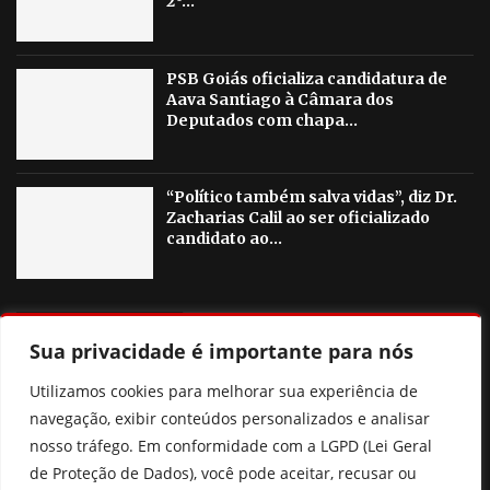
2º...
PSB Goiás oficializa candidatura de
Aava Santiago à Câmara dos
Deputados com chapa...
“Político também salva vidas”, diz Dr.
Zacharias Calil ao ser oficializado
candidato ao...
OUTRAS NOTICIAS
Sua privacidade é importante para nós
Pix Pensão: o que realmente muda? Entenda a nova lei
Utilizamos cookies para melhorar sua experiência de
sem cair nas fake news
navegação, exibir conteúdos personalizados e analisar
nosso tráfego. Em conformidade com a LGPD (Lei Geral
Ciclone bomba: entenda o fenômeno e áreas de risco no
de Proteção de Dados), você pode aceitar, recusar ou
Brasil