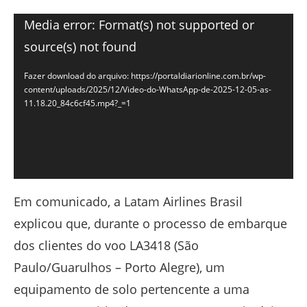
Tocador
Media error: Format(s) not supported or
de
source(s) not found
vídeo
Fazer download do arquivo: https://portaldiarionline.com.br/wp-
content/uploads/2025/12/Video-do-WhatsApp-de-2025-12-05-as-
11.18.20_84c6cf45.mp4?_=1
Em comunicado, a Latam Airlines Brasil
explicou que, durante o processo de embarque
dos clientes do voo LA3418 (São
Paulo/Guarulhos – Porto Alegre), um
equipamento de solo pertencente a uma