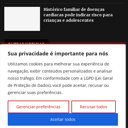
Histórico familiar de doenças
cardíacas pode indicar risco para
crianças e adolescentes
OUTRAS NOTICIAS
Sua privacidade é importante para nós
Agosto Lilás em Goiânia terá palestras, blitzes e ações
Utilizamos cookies para melhorar sua experiência de
contra a violência à mulher
navegação, exibir conteúdos personalizados e analisar
Poliana Rocha elogia Zé Felipe e Neymar como pais
nosso tráfego. Em conformidade com a LGPD (Lei Geral
de Proteção de Dados), você pode aceitar, recusar ou
Prefeitura de Goiânia discute mudanças nas regras de
gerenciar suas preferências.
consignados para servidores
Gerenciar preferências
Recusar todos
Xuxa revela que pensou em deixar o Brasil por
intolerância
Aceitar todos