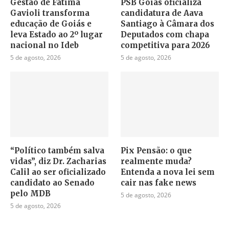
Gestão de Fátima
PSB Goiás oficializa
Gavioli transforma
candidatura de Aava
educação de Goiás e
Santiago à Câmara dos
leva Estado ao 2º lugar
Deputados com chapa
nacional no Ideb
competitiva para 2026
5 de agosto, 2026
5 de agosto, 2026
“Político também salva
Pix Pensão: o que
vidas”, diz Dr. Zacharias
realmente muda?
Calil ao ser oficializado
Entenda a nova lei sem
candidato ao Senado
cair nas fake news
pelo MDB
5 de agosto, 2026
5 de agosto, 2026