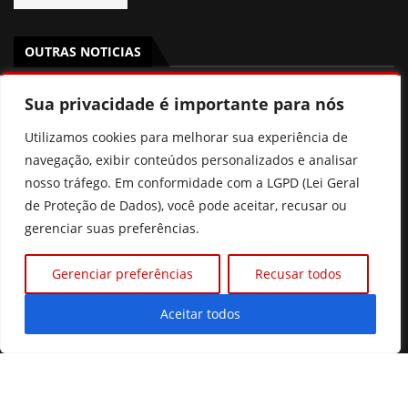
OUTRAS NOTICIAS
PSB Goiás oficializa candidatura de Aava Santiago à
Sua privacidade é importante para nós
Câmara dos Deputados com chapa competitiva para
2026
Utilizamos cookies para melhorar sua experiência de
navegação, exibir conteúdos personalizados e analisar
“Político também salva vidas”, diz Dr. Zacharias Calil ao
nosso tráfego. Em conformidade com a LGPD (Lei Geral
ser oficializado candidato ao Senado pelo MDB
de Proteção de Dados), você pode aceitar, recusar ou
gerenciar suas preferências.
Pix Pensão: o que realmente muda? Entenda a nova lei
sem cair nas fake news
Gerenciar preferências
Recusar todos
Ciclone bomba: entenda o fenômeno e áreas de risco no
Brasil
Aceitar todos
©2026 Diário Online.
Todos os direitos reservados.