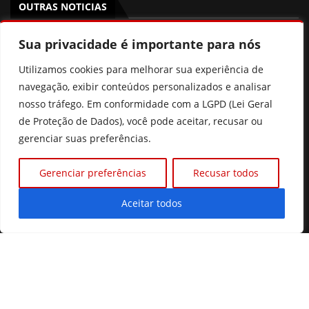
OUTRAS NOTICIAS
Sua privacidade é importante para nós
Gestão de Fátima Gavioli transforma educação de Goiás
e leva Estado ao 2º lugar nacional no Ideb
Utilizamos cookies para melhorar sua experiência de
PSB Goiás oficializa candidatura de Aava Santiago à
navegação, exibir conteúdos personalizados e analisar
Câmara dos Deputados com chapa competitiva para
nosso tráfego. Em conformidade com a LGPD (Lei Geral
2026
de Proteção de Dados), você pode aceitar, recusar ou
gerenciar suas preferências.
“Político também salva vidas”, diz Dr. Zacharias Calil ao
ser oficializado candidato ao Senado pelo MDB
Gerenciar preferências
Recusar todos
Pix Pensão: o que realmente muda? Entenda a nova lei
sem cair nas fake news
Aceitar todos
©2026 Diário Online.
Todos os direitos reservados.
Desenvolvido com
por Prime Tecnologias