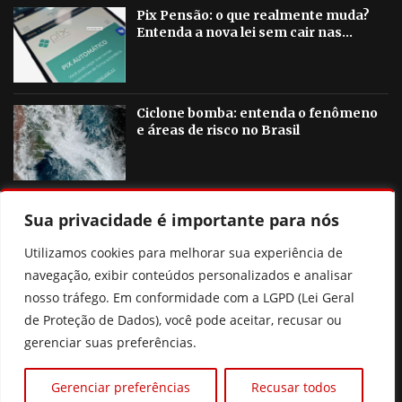
Pix Pensão: o que realmente muda?
Entenda a nova lei sem cair nas...
Ciclone bomba: entenda o fenômeno
e áreas de risco no Brasil
Sua privacidade é importante para nós
OUTRAS NOTICIAS
Utilizamos cookies para melhorar sua experiência de
Flávio Bolsonaro anuncia deputado Alfredo Gaspar como
navegação, exibir conteúdos personalizados e analisar
vice na chapa à Presidência
nosso tráfego. Em conformidade com a LGPD (Lei Geral
de Proteção de Dados), você pode aceitar, recusar ou
Justiça mantém penhora de salário de Romário por dívida
gerenciar suas preferências.
Luiz Carlos do Carmo será vice de Daniel Vilela em Goiás
Gerenciar preferências
Recusar todos