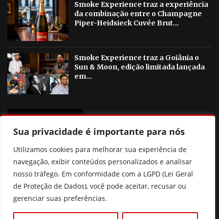
Smoke Experience traz a experiência
da combinação entre o Champagne
Piper-Heidsieck Cuvée Brut...
Smoke Experience traz a Goiânia o
Sun & Moon, edição limitada lançada
em...
OUTRAS NOTICIAS
Sua privacidade é importante para nós
Histórico familiar de doenças cardíacas pode indicar
Utilizamos cookies para melhorar sua experiência de
risco para crianças e adolescentes
navegação, exibir conteúdos personalizados e analisar
Agosto Lilás em Goiânia terá palestras, blitzes e ações
nosso tráfego. Em conformidade com a LGPD (Lei Geral
contra a violência à mulher
de Proteção de Dados), você pode aceitar, recusar ou
gerenciar suas preferências.
Poliana Rocha elogia Zé Felipe e Neymar como pais