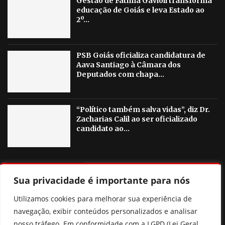
Gestão de Fátima Gavioli transforma
educação de Goiás e leva Estado ao
2º...
PSB Goiás oficializa candidatura de
Aava Santiago à Câmara dos
Deputados com chapa...
“Político também salva vidas”, diz Dr.
Zacharias Calil ao ser oficializado
candidato ao...
OUTRAS NOTICIAS
Sua privacidade é importante para nós
Pix Pensão: o que realmente muda? Entenda a nova lei
Utilizamos cookies para melhorar sua experiência de
sem cair nas fake news
navegação, exibir conteúdos personalizados e analisar
nosso tráfego. Em conformidade com a LGPD (Lei Geral