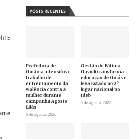
POSTS RECENTES
0h15
Prefeitura de
Gestão de Fátima
Goiânia intensifica
Gavioli transforma
trabalho de
educação de Goiás e
enfrentamento da
leva Estado ao 2º
violência contra a
lugar nacional no
mulher durante
Ideb
campanha Agosto
5 de agosto, 2026
Lilás
ante
6 de agosto, 2026
m