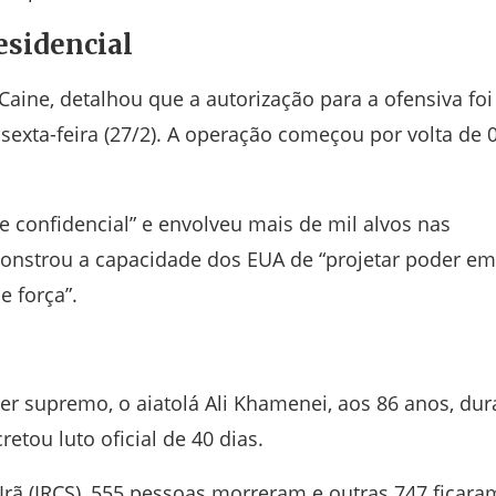
esidencial
Caine
, detalhou que a autorização para a ofensiva foi
sexta-feira (27/2). A operação começou por volta de 
 confidencial” e envolveu mais de mil alvos nas
monstrou a capacidade dos EUA de “projetar poder em
e força”.
der supremo, o aiatolá
Ali Khamenei
, aos 86 anos, dur
tou luto oficial de 40 dias.
rã (IRCS), 555 pessoas morreram e outras 747 ficara