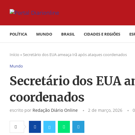
POLÍTICA
MUNDO
BRASIL
CIDADES E REGIÕES
ES
Início
»
Secretário dos EUA ameaça Irã após ataques coordenados
Mundo
Secretário dos EUA a
coordenados
escrito por
Redação Diário Online
2 de março, 2026