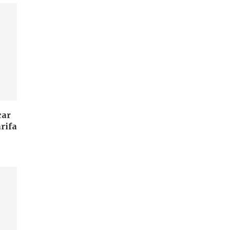
car
rifa