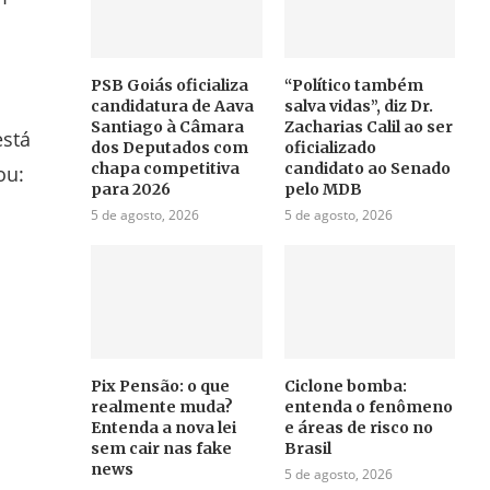
PSB Goiás oficializa
“Político também
candidatura de Aava
salva vidas”, diz Dr.
Santiago à Câmara
Zacharias Calil ao ser
está
dos Deputados com
oficializado
chapa competitiva
candidato ao Senado
ou:
para 2026
pelo MDB
5 de agosto, 2026
5 de agosto, 2026
Pix Pensão: o que
Ciclone bomba:
realmente muda?
entenda o fenômeno
Entenda a nova lei
e áreas de risco no
sem cair nas fake
Brasil
news
5 de agosto, 2026