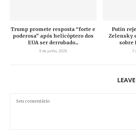
Trump promete resposta “forte e
Putin rej
poderosa” após helicóptero dos
Zelensky 
EUA ser derrubado...
sobre 
9 de junho, 2026
7 
LEAV