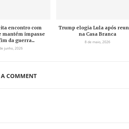
eita encontro com
Trump elogia Lula após reun
e mantém impasse
na Casa Branca
fim da guerra...
8 de maio, 2026
de junho, 2026
E A COMMENT