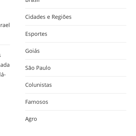
Cidades e Regiões
rael
Esportes
Goiás
s
lada
São Paulo
lá-
Colunistas
Famosos
Agro