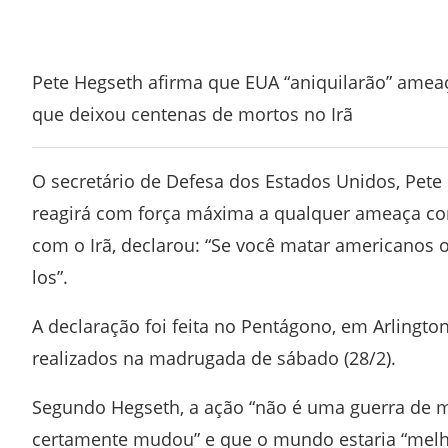
Facebook
Twitter
Whatsapp
Telegram
Pete Hegseth afirma que EUA “aniquilarão” amea
que deixou centenas de mortos no Irã
O secretário de Defesa dos
Estados Unidos
,
Pete
reagirá com força máxima a qualquer ameaça co
com o
Irã
, declarou: “Se você matar americanos
los”.
A declaração foi feita no
Pentágono
, em
Arlingto
realizados na madrugada de sábado (28/2).
Segundo Hegseth, a ação “não é uma guerra de 
certamente mudou” e que o mundo estaria “melho