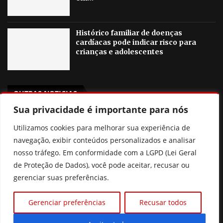
Histórico familiar de doenças
cardíacas pode indicar risco para
crianças e adolescentes
OUTRAS NOTICIAS
Sua privacidade é importante para nós
Agosto Lilás em Goiânia terá palestras, blitzes e ações
Utilizamos cookies para melhorar sua experiência de
contra a violência à mulher
navegação, exibir conteúdos personalizados e analisar
Poliana Rocha elogia Zé Felipe e Neymar como pais
nosso tráfego. Em conformidade com a LGPD (Lei Geral
de Proteção de Dados), você pode aceitar, recusar ou
Prefeitura de Goiânia discute mudanças nas regras de
gerenciar suas preferências.
consignados para servidores
Gerenciar preferências
Recusar todos
Xuxa revela que pensou em deixar o Brasil por
intolerância