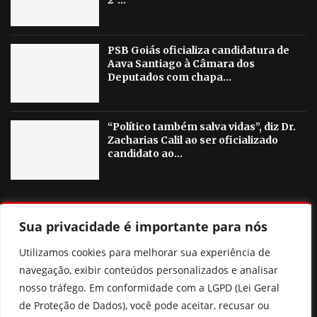
2º...
PSB Goiás oficializa candidatura de
Aava Santiago à Câmara dos
Deputados com chapa...
“Político também salva vidas”, diz Dr.
Zacharias Calil ao ser oficializado
candidato ao...
OUTRAS NOTICIAS
Sua privacidade é importante para nós
Pix Pensão: o que realmente muda? Entenda a nova lei
Utilizamos cookies para melhorar sua experiência de
sem cair nas fake news
navegação, exibir conteúdos personalizados e analisar
nosso tráfego. Em conformidade com a LGPD (Lei Geral
Ciclone bomba: entenda o fenômeno e áreas de risco no
de Proteção de Dados), você pode aceitar, recusar ou
Brasil