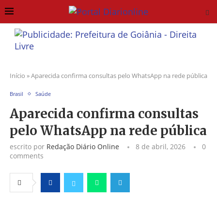
Início
»
Aparecida confirma consultas pelo WhatsApp na rede pública
Brasil
Saúde
Aparecida confirma consultas
pelo WhatsApp na rede pública
escrito por
Redação Diário Online
8 de abril, 2026
0
comments
Facebook
Twitter
Whatsapp
Telegram