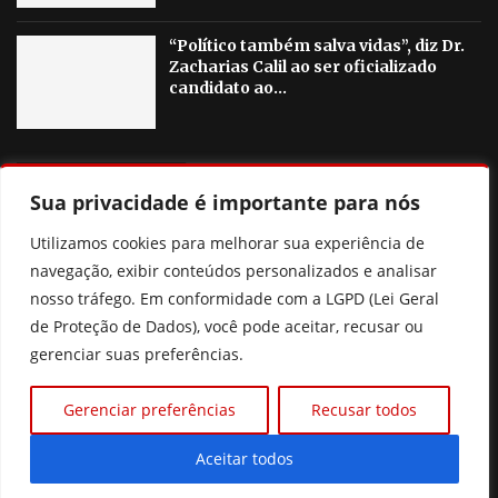
“Político também salva vidas”, diz Dr.
Zacharias Calil ao ser oficializado
candidato ao...
OUTRAS NOTICIAS
Sua privacidade é importante para nós
Pix Pensão: o que realmente muda? Entenda a nova lei
Utilizamos cookies para melhorar sua experiência de
sem cair nas fake news
navegação, exibir conteúdos personalizados e analisar
nosso tráfego. Em conformidade com a LGPD (Lei Geral
Ciclone bomba: entenda o fenômeno e áreas de risco no
de Proteção de Dados), você pode aceitar, recusar ou
Brasil
gerenciar suas preferências.
Flávio Bolsonaro anuncia deputado Alfredo Gaspar como
vice na chapa à Presidência
Gerenciar preferências
Recusar todos
Justiça mantém penhora de salário de Romário por dívida
Aceitar todos