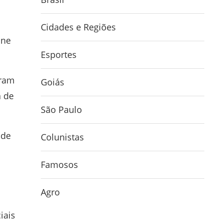
Cidades e Regiões
ine
Esportes
oram
Goiás
a de
São Paulo
 de
Colunistas
Famosos
Agro
iais