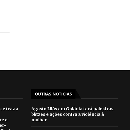
OUTRAS NOTICIAS
e traz a
Agosto Lilás em Goiânia terá palestras,
blitzes e ações contra a violência à
re o
mulher
er-