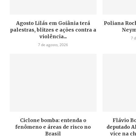
Agosto Lilás em Goiânia terá
Poliana Roch
palestras, blitzes e ações contra a
Neym
violência...
7 
7 de agosto, 2026
Ciclone bomba: entenda o
Flávio B
fenômeno e áreas de risco no
deputado A
Brasil
vice na c