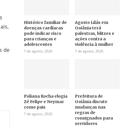
s
Histórico familiar de
Agosto Lilás em
ais,
doenças cardíacas
Goiânia terá
pode indicar risco
palestras, blitzes e
para crianças e
ações contra a
adolescentes
violência à mulher
s de
7 de agosto, 2026
7 de agosto, 2026
Poliana Rocha elogia
Prefeitura de
Zé Felipe e Neymar
Goiânia discute
como pais
mudanças nas
regras de
7 de agosto, 2026
consignados para
servidores