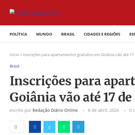
POLÍTICA
MUNDO
BRASIL
CIDADES E REGIÕES
ES
Início
»
Inscrições para apartamentos gratuitos em Goiânia vão até 17 
Brasil
Inscrições para apar
Goiânia vão até 17 de 
escrito por
Redação Diário Online
8 de abril, 2026
0 