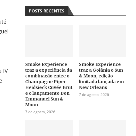
POSTS RECENTES
até
guel
Smoke Experience
Smoke Experience
e IV
traz a experiência da
traz a Goiânia o Sun
combinação entre o
& Moon, edição
e
Champagne Piper-
limitada lançada em
Heidsieck Cuvée Brut
New Orleans
e o lançamento Don
7 de agosto, 2026
Emmanuel Sun &
Moon
7 de agosto, 2026
a