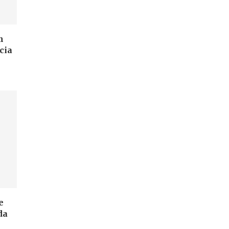
m
cia
e
da