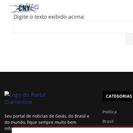
Digite o texto exibido acima:
CATEGORIAS
Política
Seu portal de noticias de Goiás, do Brasil e
Brasil
do mundo, fique sempre muito bem
informado.
Esportes