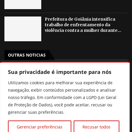
Prefeitura de Goiânia intensifica
trabalho de enfrentamento da
violência contra a mulher durante...
OUTRAS NOTICIAS
Gestão de Fátima Gavioli transforma educação de Goiás
Sua privacidade é importante para nós
e leva Estado ao 2º lugar nacional no Ideb
Utilizamos cookies para melhorar sua experiência de
PSB Goiás oficializa candidatura de Aava Santiago à
navegação, exibir conteúdos personalizados e analisar
Câmara dos Deputados com chapa competitiva para
nosso tráfego. Em conformidade com a LGPD (Lei Geral
2026
de Proteção de Dados), você pode aceitar, recusar ou
gerenciar suas preferências.
“Político também salva vidas”, diz Dr. Zacharias Calil ao
ser oficializado candidato ao Senado pelo MDB
Gerenciar preferências
Recusar todos
Pix Pensão: o que realmente muda? Entenda a nova lei