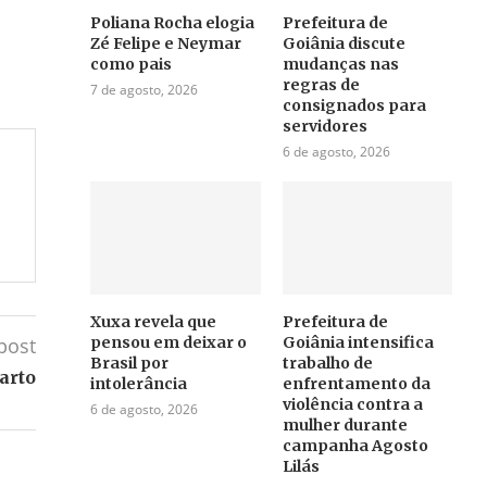
Poliana Rocha elogia
Prefeitura de
Zé Felipe e Neymar
Goiânia discute
como pais
mudanças nas
regras de
7 de agosto, 2026
consignados para
servidores
6 de agosto, 2026
Xuxa revela que
Prefeitura de
pensou em deixar o
Goiânia intensifica
post
Brasil por
trabalho de
arto
intolerância
enfrentamento da
violência contra a
6 de agosto, 2026
mulher durante
campanha Agosto
Lilás