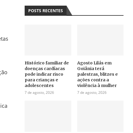
POSTS RECENTES
etas
Histórico familiar de
Agosto Lilás em
doenças cardíacas
Goiânia terá
ção
pode indicar risco
palestras, blitzes e
para crianças e
ações contra a
adolescentes
violência à mulher
7 de agosto, 2026
7 de agosto, 2026
ica