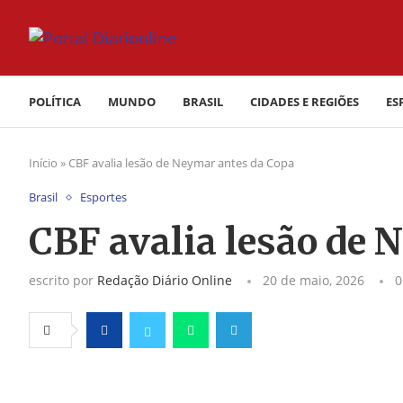
POLÍTICA
MUNDO
BRASIL
CIDADES E REGIÕES
ES
Início
»
CBF avalia lesão de Neymar antes da Copa
Brasil
Esportes
CBF avalia lesão de 
escrito por
Redação Diário Online
20 de maio, 2026
0
Facebook
Twitter
Whatsapp
Telegram