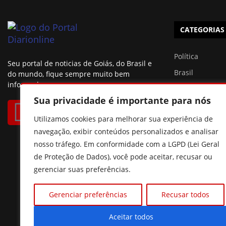
CATEGORIAS
Política
Seu portal de noticias de Goiás, do Brasil e
Brasil
do mundo, fique sempre muito bem
informado.
Esportes
Sua privacidade é importante para nós
São Paulo
Utilizamos cookies para melhorar sua experiência de
Famosos
navegação, exibir conteúdos personalizados e analisar
nosso tráfego. Em conformidade com a LGPD (Lei Geral
de Proteção de Dados), você pode aceitar, recusar ou
gerenciar suas preferências.
Gerenciar preferências
Recusar todos
Aceitar todos