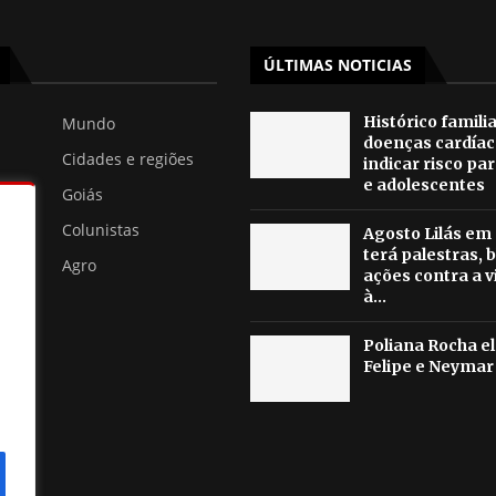
ÚLTIMAS NOTICIAS
Histórico famili
Mundo
doenças cardíac
Cidades e regiões
indicar risco pa
e adolescentes
Goiás
Colunistas
Agosto Lilás em
terá palestras, b
Agro
ações contra a v
à...
Poliana Rocha el
Felipe e Neymar