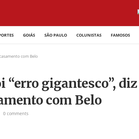
PORTES
GOIÁS
SÃO PAULO
COLUNISTAS
FAMOSOS
e casamento com Belo
 “erro gigantesco”, diz
amento com Belo
0 comments