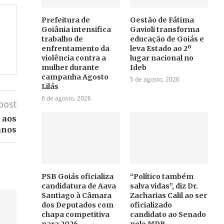
Prefeitura de
Gestão de Fátima
Goiânia intensifica
Gavioli transforma
trabalho de
educação de Goiás e
enfrentamento da
leva Estado ao 2º
violência contra a
lugar nacional no
mulher durante
Ideb
campanha Agosto
5 de agosto, 2026
Lilás
6 de agosto, 2026
post
 aos
anos
PSB Goiás oficializa
“Político também
candidatura de Aava
salva vidas”, diz Dr.
Santiago à Câmara
Zacharias Calil ao ser
dos Deputados com
oficializado
chapa competitiva
candidato ao Senado
para 2026
pelo MDB