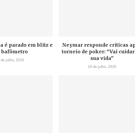
a é parado em blitz e
Neymar responde críticas a
z bafômetro
torneio de poker: “Vai cuidar
sua vida”
 de julho, 2026
24 de julho, 2026