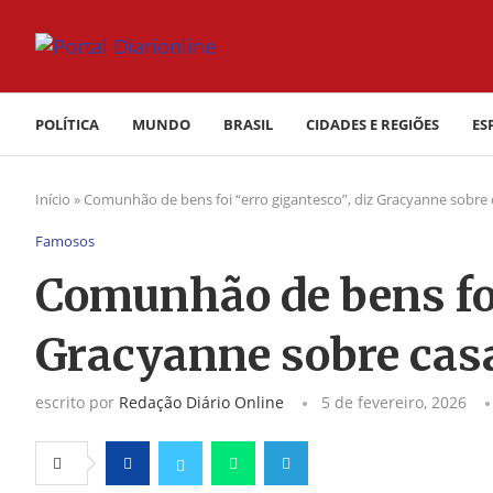
POLÍTICA
MUNDO
BRASIL
CIDADES E REGIÕES
ES
Início
»
Comunhão de bens foi “erro gigantesco”, diz Gracyanne sobr
Famosos
Comunhão de bens foi
Gracyanne sobre cas
escrito por
Redação Diário Online
5 de fevereiro, 2026