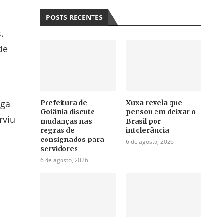
POSTS RECENTES
.
de
nga
Prefeitura de
Xuxa revela que
Goiânia discute
pensou em deixar o
rviu
mudanças nas
Brasil por
regras de
intolerância
consignados para
6 de agosto, 2026
servidores
6 de agosto, 2026