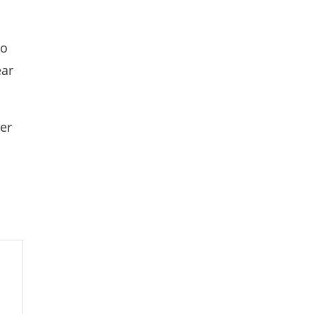
io
ear
er