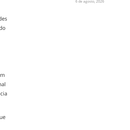
6 de agosto, 2026
des
 do
em
nal
cia
que