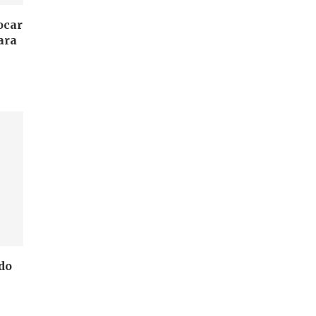
ocar
ara
do