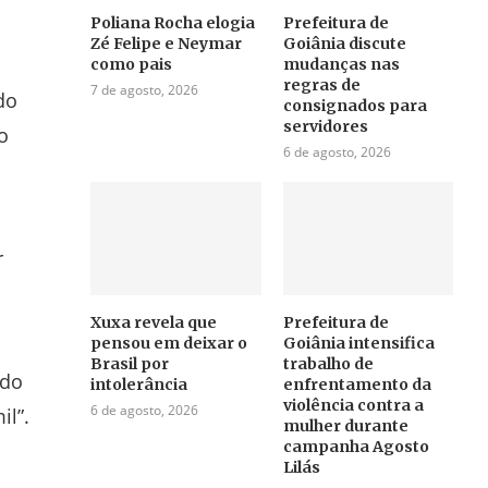
Poliana Rocha elogia
Prefeitura de
Zé Felipe e Neymar
Goiânia discute
como pais
mudanças nas
regras de
7 de agosto, 2026
do
consignados para
servidores
o
6 de agosto, 2026
r
Xuxa revela que
Prefeitura de
pensou em deixar o
Goiânia intensifica
Brasil por
trabalho de
 do
intolerância
enfrentamento da
violência contra a
6 de agosto, 2026
il”.
mulher durante
campanha Agosto
Lilás