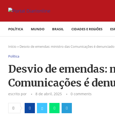
POLÍTICA
MUNDO
BRASIL
CIDADES E REGIÕES
ES
Início
»
Desvio de emendas: ministro das Comunicações é denunciado
Política
Desvio de emendas: 
Comunicações é denu
escrito por
8 de abril, 2025
0 comments