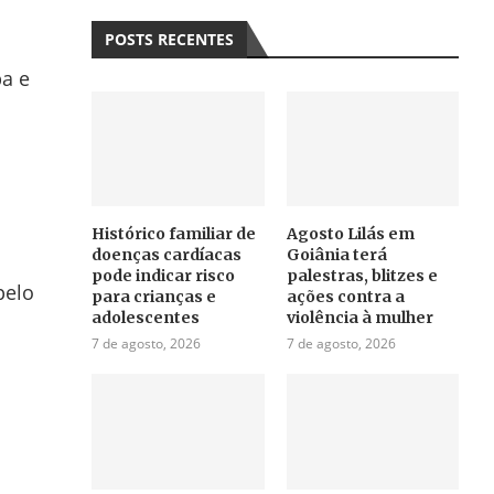
POSTS RECENTES
pa e
Histórico familiar de
Agosto Lilás em
doenças cardíacas
Goiânia terá
pode indicar risco
palestras, blitzes e
pelo
para crianças e
ações contra a
adolescentes
violência à mulher
7 de agosto, 2026
7 de agosto, 2026