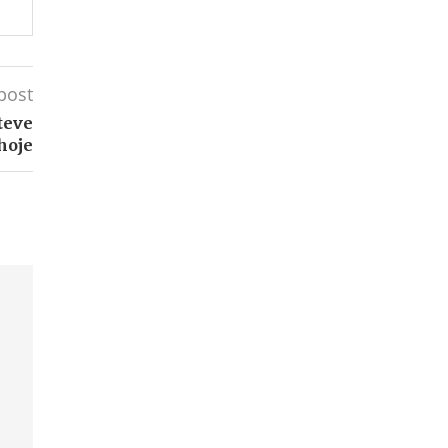
post
teve
hoje