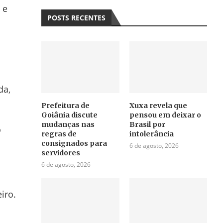
 e
POSTS RECENTES
da,
Prefeitura de
Xuxa revela que
Goiânia discute
pensou em deixar o
mudanças nas
Brasil por
o
regras de
intolerância
consignados para
6 de agosto, 2026
servidores
6 de agosto, 2026
iro.