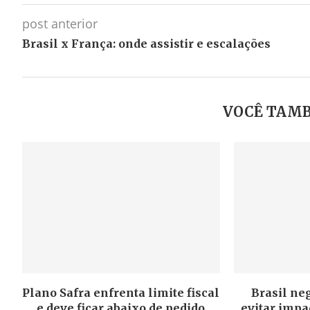
post anterior
Brasil x França: onde assistir e escalações
VOCÊ TAMB
Plano Safra enfrenta limite fiscal
Brasil ne
e deve ficar abaixo de pedido
evitar impa