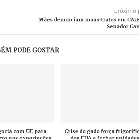
próximo 
Mães denunciam maus-tratos em CME
Senador Ca
ÉM PODE GOSTAR
gocia com UE para
Crise do gado força frigorífi
cto nas exportações
dos EUA a fechar unidade