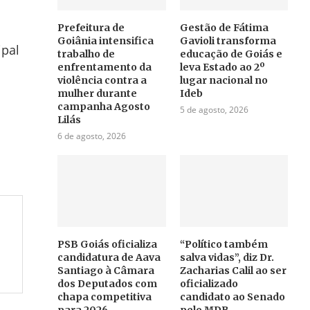
Prefeitura de
Gestão de Fátima
Goiânia intensifica
Gavioli transforma
ipal
trabalho de
educação de Goiás e
enfrentamento da
leva Estado ao 2º
violência contra a
lugar nacional no
mulher durante
Ideb
campanha Agosto
5 de agosto, 2026
Lilás
6 de agosto, 2026
PSB Goiás oficializa
“Político também
candidatura de Aava
salva vidas”, diz Dr.
Santiago à Câmara
Zacharias Calil ao ser
dos Deputados com
oficializado
chapa competitiva
candidato ao Senado
para 2026
pelo MDB