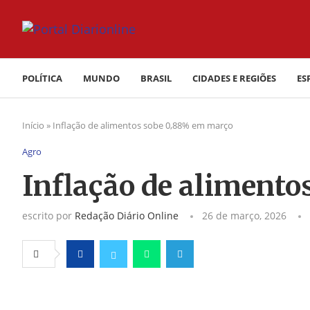
POLÍTICA
MUNDO
BRASIL
CIDADES E REGIÕES
ES
Início
»
Inflação de alimentos sobe 0,88% em março
Agro
Inflação de aliment
escrito por
Redação Diário Online
26 de março, 2026
Facebook
Twitter
Whatsapp
Telegram