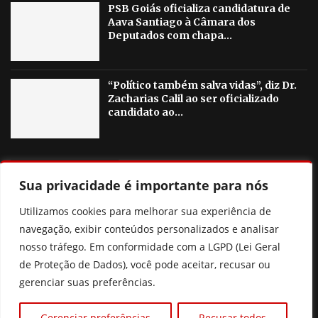
PSB Goiás oficializa candidatura de
Aava Santiago à Câmara dos
Deputados com chapa...
“Político também salva vidas”, diz Dr.
Zacharias Calil ao ser oficializado
candidato ao...
OUTRAS NOTICIAS
Sua privacidade é importante para nós
Pix Pensão: o que realmente muda? Entenda a nova lei
Utilizamos cookies para melhorar sua experiência de
sem cair nas fake news
navegação, exibir conteúdos personalizados e analisar
nosso tráfego. Em conformidade com a LGPD (Lei Geral
Ciclone bomba: entenda o fenômeno e áreas de risco no
de Proteção de Dados), você pode aceitar, recusar ou
Brasil
gerenciar suas preferências.
Flávio Bolsonaro anuncia deputado Alfredo Gaspar como
vice na chapa à Presidência
Gerenciar preferências
Recusar todos