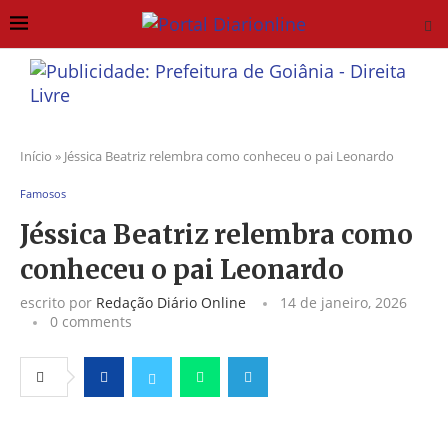
Início
»
Jéssica Beatriz relembra como conheceu o pai Leonardo
Famosos
Jéssica Beatriz relembra como
conheceu o pai Leonardo
escrito por
Redação Diário Online
14 de janeiro, 2026
0 comments
Facebook
Twitter
Whatsapp
Telegram