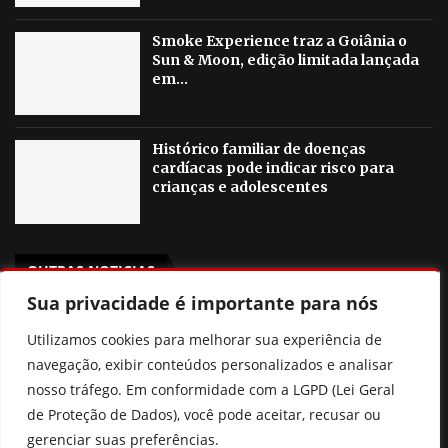
Smoke Experience traz a Goiânia o
Sun & Moon, edição limitada lançada
em...
Histórico familiar de doenças
cardíacas pode indicar risco para
crianças e adolescentes
OUTRAS NOTICIAS
Sua privacidade é importante para nós
Agosto Lilás em Goiânia terá palestras, blitzes e ações
Utilizamos cookies para melhorar sua experiência de
contra a violência à mulher
navegação, exibir conteúdos personalizados e analisar
Poliana Rocha elogia Zé Felipe e Neymar como pais
nosso tráfego. Em conformidade com a LGPD (Lei Geral
de Proteção de Dados), você pode aceitar, recusar ou
Prefeitura de Goiânia discute mudanças nas regras de
gerenciar suas preferências.
consignados para servidores