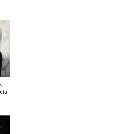
m
cia