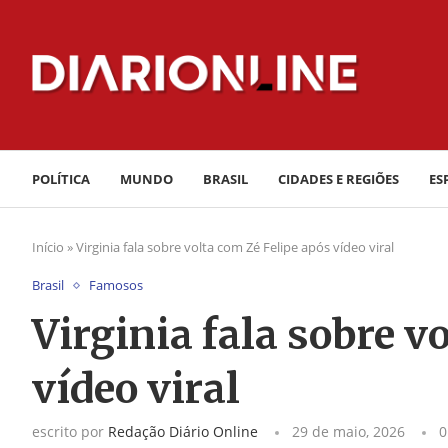
POLÍTICA
MUNDO
BRASIL
CIDADES E REGIÕES
ES
Início
»
Virginia fala sobre volta com Zé Felipe após vídeo viral
Brasil
Famosos
Virginia fala sobre v
vídeo viral
escrito por
Redação Diário Online
29 de maio, 2026
0