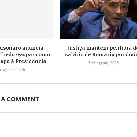
olsonaro anuncia
Justiça mantém penhora d
lfredo Gaspar como
salário de Romário por dívi
hapa à Presidência
5 de agosto, 2026
de agosto, 2026
E A COMMENT