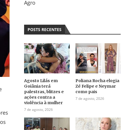
Agro
POSTS RECENTES
Agosto Lilás em
Poliana Rocha elogia
Goiânia terá
Zé Felipe e Neymar
e
palestras, blitzes e
como pais
ações contra a
7 de agosto, 2026
violência à mulher
7 de agosto, 2026
ores
dos