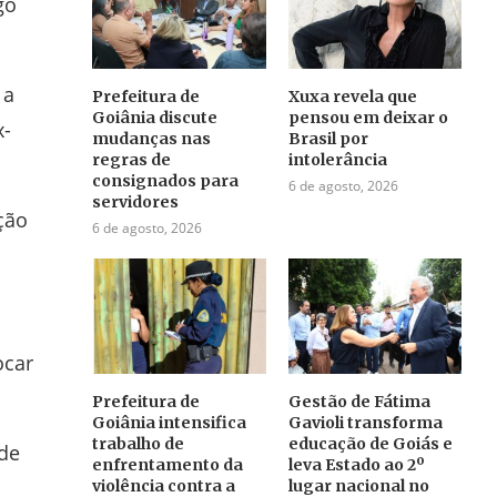
go
 a
Prefeitura de
Xuxa revela que
Goiânia discute
pensou em deixar o
x-
mudanças nas
Brasil por
regras de
intolerância
consignados para
6 de agosto, 2026
servidores
ção
6 de agosto, 2026
ocar
Prefeitura de
Gestão de Fátima
Goiânia intensifica
Gavioli transforma
trabalho de
educação de Goiás e
ade
enfrentamento da
leva Estado ao 2º
violência contra a
lugar nacional no