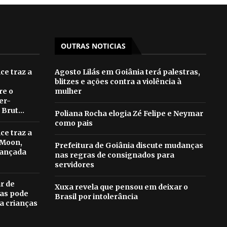
OUTRAS NOTICIAS
e traz a
Agosto Lilás em Goiânia terá palestras,
blitzes e ações contra a violência à
re o
mulher
er-
Brut...
Poliana Rocha elogia Zé Felipe e Neymar
como pais
e traz a
 Moon,
Prefeitura de Goiânia discute mudanças
lançada
nas regras de consignados para
servidores
ar de
Xuxa revela que pensou em deixar o
as pode
Brasil por intolerância
ra crianças