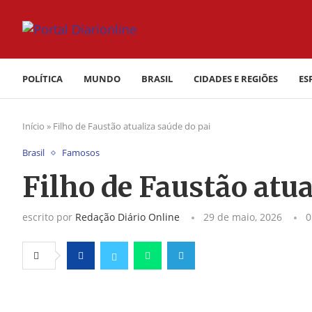
POLÍTICA
MUNDO
BRASIL
CIDADES E REGIÕES
ES
Início
»
Filho de Faustão atualiza saúde do pai
Brasil
Famosos
Filho de Faustão atua
escrito por
Redação Diário Online
29 de maio, 2026
0
Facebook
Twitter
Whatsapp
Telegram