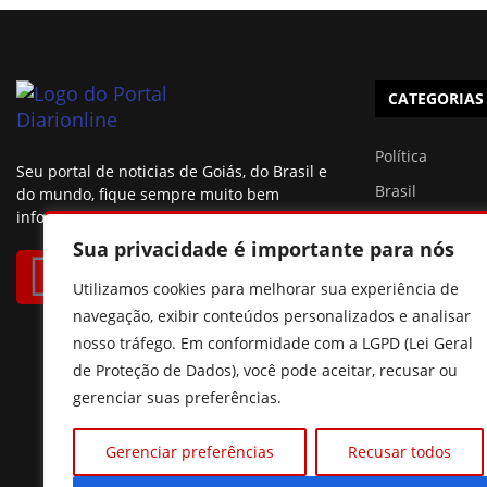
CATEGORIAS
Política
Seu portal de noticias de Goiás, do Brasil e
Brasil
do mundo, fique sempre muito bem
informado.
Esportes
Sua privacidade é importante para nós
São Paulo
Utilizamos cookies para melhorar sua experiência de
Famosos
navegação, exibir conteúdos personalizados e analisar
nosso tráfego. Em conformidade com a LGPD (Lei Geral
de Proteção de Dados), você pode aceitar, recusar ou
gerenciar suas preferências.
Gerenciar preferências
Recusar todos