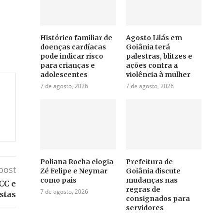
Histórico familiar de
Agosto Lilás em
doenças cardíacas
Goiânia terá
pode indicar risco
palestras, blitzes e
para crianças e
ações contra a
adolescentes
violência à mulher
7 de agosto, 2026
7 de agosto, 2026
Poliana Rocha elogia
Prefeitura de
post
Zé Felipe e Neymar
Goiânia discute
como pais
mudanças nas
CC e
regras de
7 de agosto, 2026
stas
consignados para
servidores