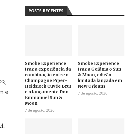
POSTS RECENTES
Smoke Experience
Smoke Experience
traz a experiência da
traz a Goiânia o Sun
combinação entre o
& Moon, edição
Champagne Piper-
limitada lançada em
23,
Heidsieck Cuvée Brut
New Orleans
im e
e o lançamento Don
7 de agosto, 2026
Emmanuel Sun &
Moon
7 de agosto, 2026
l.