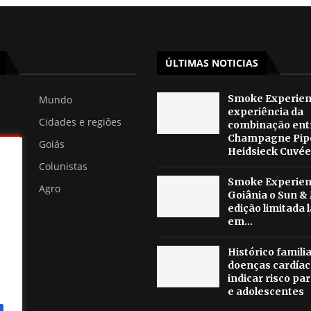
ÚLTIMAS NOTICIAS
Smoke Experienc
Mundo
experiência da
Cidades e regiões
combinação ent
Champagne Pip
Goiás
Heidsieck Cuvée 
Colunistas
Smoke Experienc
Agro
Goiânia o Sun &
edição limitada 
em...
Histórico famili
doenças cardíac
indicar risco pa
e adolescentes