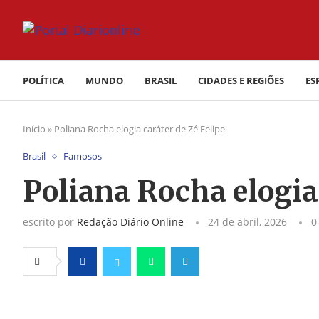
POLÍTICA
MUNDO
BRASIL
CIDADES E REGIÕES
ES
Início
»
Poliana Rocha elogia caráter de Zé Felipe
Brasil
Famosos
Poliana Rocha elogia 
escrito por
Redação Diário Online
24 de abril, 2026
0
Facebook
Twitter
Whatsapp
Telegram