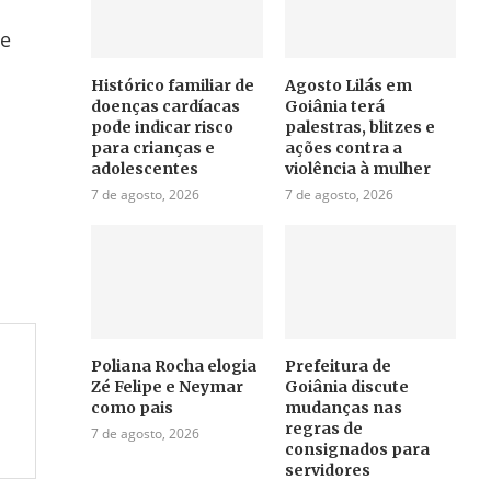
te
Histórico familiar de
Agosto Lilás em
doenças cardíacas
Goiânia terá
pode indicar risco
palestras, blitzes e
para crianças e
ações contra a
adolescentes
violência à mulher
7 de agosto, 2026
7 de agosto, 2026
Poliana Rocha elogia
Prefeitura de
Zé Felipe e Neymar
Goiânia discute
como pais
mudanças nas
regras de
7 de agosto, 2026
consignados para
servidores