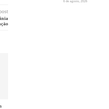
6 de agosto, 2026
post
ânia
nção
m