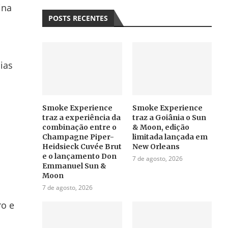
ina
POSTS RECENTES
dias
Smoke Experience
Smoke Experience
traz a experiência da
traz a Goiânia o Sun
combinação entre o
& Moon, edição
Champagne Piper-
limitada lançada em
Heidsieck Cuvée Brut
New Orleans
e o lançamento Don
7 de agosto, 2026
Emmanuel Sun &
Moon
7 de agosto, 2026
ro e