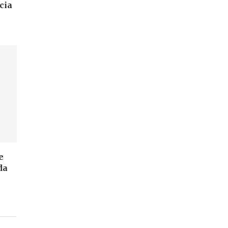
cia
e
da