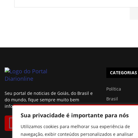
CATEGORIAS
Política
Seu portal de noticias de Goiás, do Brasil e
Brasil
do mundo, fique sempre muito bem
informado.
Esportes
Sua privacidade é importante para nós
São Paulo
Utilizamos cookies para melhorar sua experiência de
Famosos
navegação, exibir conteúdos personalizados e analisar