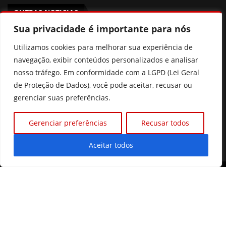
OUTRAS NOTICIAS
Sua privacidade é importante para nós
Histórico familiar de doenças cardíacas pode indicar
Utilizamos cookies para melhorar sua experiência de
risco para crianças e adolescentes
navegação, exibir conteúdos personalizados e analisar
Agosto Lilás em Goiânia terá palestras, blitzes e ações
nosso tráfego. Em conformidade com a LGPD (Lei Geral
contra a violência à mulher
de Proteção de Dados), você pode aceitar, recusar ou
gerenciar suas preferências.
Poliana Rocha elogia Zé Felipe e Neymar como pais
Gerenciar preferências
Recusar todos
Prefeitura de Goiânia discute mudanças nas regras de
consignados para servidores
Aceitar todos
©2026 Diário Online.
Todos os direitos reservados. |
Quem Somos
|
Contato
|
Política de Privacidade
Desenvolvido com ❤️ por Prime Tecnologias