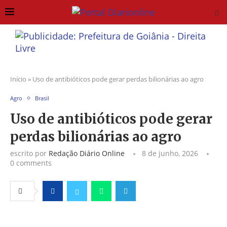
Início
»
Uso de antibióticos pode gerar perdas bilionárias ao agro
Agro
Brasil
Uso de antibióticos pode gerar
perdas bilionárias ao agro
escrito por
Redação Diário Online
8 de junho, 2026
0 comments
Facebook
Twitter
Whatsapp
Telegram