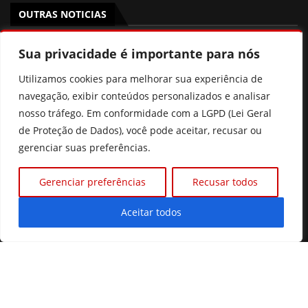
OUTRAS NOTICIAS
Prefeitura de Goiânia discute mudanças nas regras de
Sua privacidade é importante para nós
consignados para servidores
Utilizamos cookies para melhorar sua experiência de
Xuxa revela que pensou em deixar o Brasil por
navegação, exibir conteúdos personalizados e analisar
intolerância
nosso tráfego. Em conformidade com a LGPD (Lei Geral
de Proteção de Dados), você pode aceitar, recusar ou
Prefeitura de Goiânia intensifica trabalho de
gerenciar suas preferências.
enfrentamento da violência contra a mulher durante
campanha Agosto Lilás
Gerenciar preferências
Recusar todos
Gestão de Fátima Gavioli transforma educação de Goiás
e leva Estado ao 2º lugar nacional no Ideb
Aceitar todos
©2026 Diário Online.
Todos os direitos reservados.
Desenvolvido com ❤️ por Prime Tecnologias