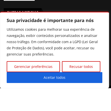
OUTRAS NOTICIAS
Sua privacidade é importante para nós
Agosto Lilás em Goiânia terá palestras, blitzes e ações
Utilizamos cookies para melhorar sua experiência de
contra a violência à mulher
navegação, exibir conteúdos personalizados e analisar
Poliana Rocha elogia Zé Felipe e Neymar como pais
nosso tráfego. Em conformidade com a LGPD (Lei Geral
de Proteção de Dados), você pode aceitar, recusar ou
Prefeitura de Goiânia discute mudanças nas regras de
gerenciar suas preferências.
consignados para servidores
Gerenciar preferências
Recusar todos
Xuxa revela que pensou em deixar o Brasil por
intolerância
Aceitar todos
©2026 Diário Online.
Todos os direitos reservados. |
Quem Somos
|
Contato
|
Política de Privacidade
Desenvolvido com ❤️ por Prime Tecnologias