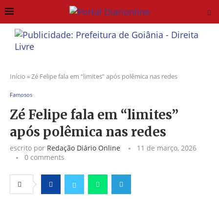
Início
»
Zé Felipe fala em “limites” após polêmica nas redes
Famosos
Zé Felipe fala em “limites”
após polêmica nas redes
escrito por
Redação Diário Online
11 de março, 2026
0 comments
Facebook
Twitter
Whatsapp
Telegram