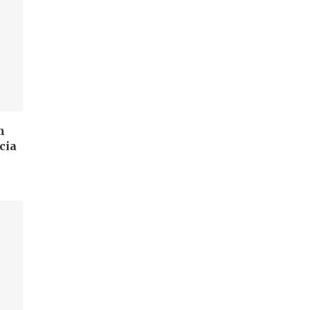
m
cia