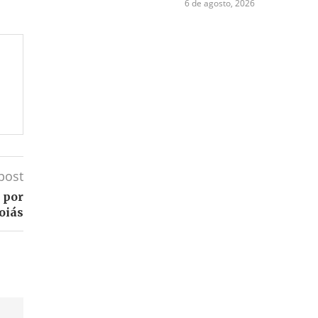
6 de agosto, 2026
post
 por
oiás