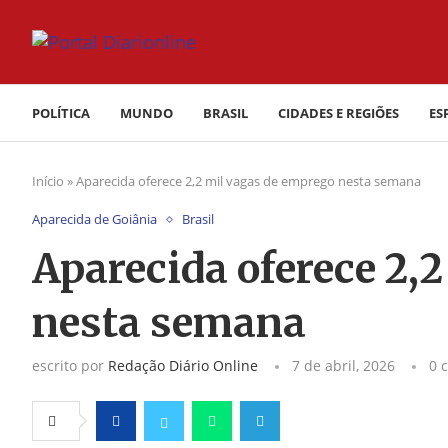
POLÍTICA
MUNDO
BRASIL
CIDADES E REGIÕES
ES
Início
»
Aparecida oferece 2,2 mil vagas de emprego nesta semana
Aparecida de Goiânia
Brasil
Aparecida oferece 2,
nesta semana
escrito por
Redação Diário Online
7 de abril, 2026
0 