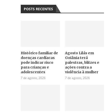
POSTS RECENTES
Histórico familiar de
Agosto Lilás em
doenças cardíacas
Goiânia terá
pode indicar risco
palestras, blitzes e
para crianças e
ações contra a
adolescentes
violência à mulher
7 de agosto, 2026
7 de agosto, 2026