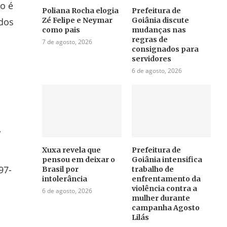
o é
Poliana Rocha elogia
Prefeitura de
Zé Felipe e Neymar
Goiânia discute
ados
como pais
mudanças nas
regras de
7 de agosto, 2026
consignados para
servidores
6 de agosto, 2026
,
Xuxa revela que
Prefeitura de
pensou em deixar o
Goiânia intensifica
97-
Brasil por
trabalho de
intolerância
enfrentamento da
violência contra a
6 de agosto, 2026
mulher durante
campanha Agosto
Lilás