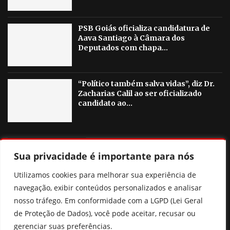
PSB Goiás oficializa candidatura de
Aava Santiago à Câmara dos
Deputados com chapa...
“Político também salva vidas”, diz Dr.
Zacharias Calil ao ser oficializado
candidato ao...
OUTRAS NOTICIAS
Sua privacidade é importante para nós
Pix Pensão: o que realmente muda? Entenda a nova lei
Utilizamos cookies para melhorar sua experiência de
sem cair nas fake news
navegação, exibir conteúdos personalizados e analisar
nosso tráfego. Em conformidade com a LGPD (Lei Geral
Ciclone bomba: entenda o fenômeno e áreas de risco no
de Proteção de Dados), você pode aceitar, recusar ou
Brasil
gerenciar suas preferências.