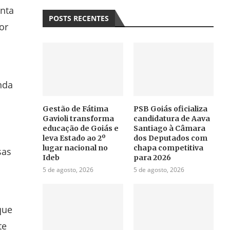
enta
POSTS RECENTES
or
nda
Gestão de Fátima
PSB Goiás oficializa
Gavioli transforma
candidatura de Aava
educação de Goiás e
Santiago à Câmara
leva Estado ao 2º
dos Deputados com
lugar nacional no
chapa competitiva
sas
Ideb
para 2026
5 de agosto, 2026
5 de agosto, 2026
que
te