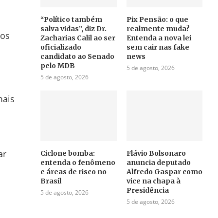
“Político também
Pix Pensão: o que
salva vidas”, diz Dr.
realmente muda?
 os
Zacharias Calil ao ser
Entenda a nova lei
oficializado
sem cair nas fake
candidato ao Senado
news
pelo MDB
5 de agosto, 2026
5 de agosto, 2026
mais
ar
Ciclone bomba:
Flávio Bolsonaro
entenda o fenômeno
anuncia deputado
e áreas de risco no
Alfredo Gaspar como
Brasil
vice na chapa à
Presidência
5 de agosto, 2026
5 de agosto, 2026