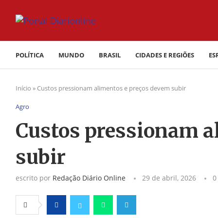
POLÍTICA
MUNDO
BRASIL
CIDADES E REGIÕES
ES
Início
»
Custos pressionam alimentos e preços devem subir
Agro
Custos pressionam a
subir
escrito por
Redação Diário Online
29 de abril, 2026
0