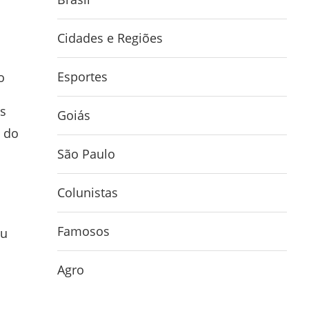
Cidades e Regiões
Esportes
o
s
Goiás
a do
São Paulo
Colunistas
Famosos
iu
Agro