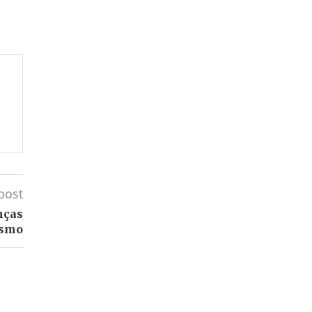
post
nças
ismo