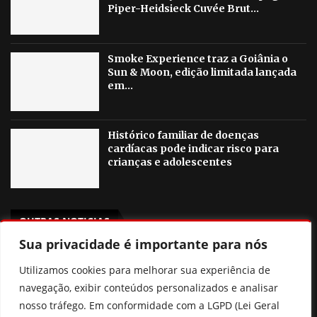
Piper-Heidsieck Cuvée Brut...
Smoke Experience traz a Goiânia o
Sun & Moon, edição limitada lançada
em...
Histórico familiar de doenças
cardíacas pode indicar risco para
crianças e adolescentes
OUTRAS NOTICIAS
Sua privacidade é importante para nós
Agosto Lilás em Goiânia terá palestras, blitzes e ações
Utilizamos cookies para melhorar sua experiência de
contra a violência à mulher
navegação, exibir conteúdos personalizados e analisar
Poliana Rocha elogia Zé Felipe e Neymar como pais
nosso tráfego. Em conformidade com a LGPD (Lei Geral