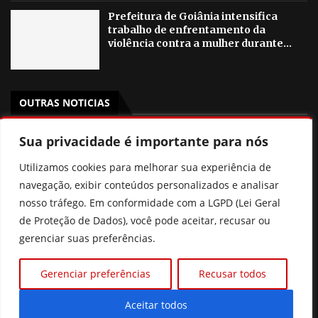
Prefeitura de Goiânia intensifica
trabalho de enfrentamento da
violência contra a mulher durante...
OUTRAS NOTICIAS
Gestão de Fátima Gavioli transforma educação de Goiás
Sua privacidade é importante para nós
e leva Estado ao 2º lugar nacional no Ideb
Utilizamos cookies para melhorar sua experiência de
PSB Goiás oficializa candidatura de Aava Santiago à
navegação, exibir conteúdos personalizados e analisar
Câmara dos Deputados com chapa competitiva para
nosso tráfego. Em conformidade com a LGPD (Lei Geral
2026
de Proteção de Dados), você pode aceitar, recusar ou
gerenciar suas preferências.
“Político também salva vidas”, diz Dr. Zacharias Calil ao
ser oficializado candidato ao Senado pelo MDB
Gerenciar preferências
Recusar todos
Pix Pensão: o que realmente muda? Entenda a nova lei
sem cair nas fake news
Aceitar todos