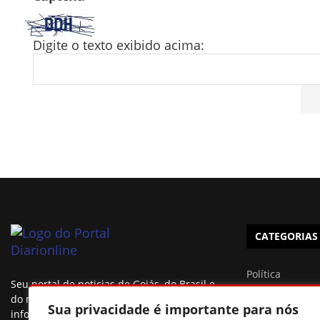
Digite o texto exibido acima:
CATEGORIAS
Política
Seu portal de noticias de Goiás, do Brasil e
Brasil
do mundo, fique sempre muito bem
Sua privacidade é importante para nós
informado.
Esportes