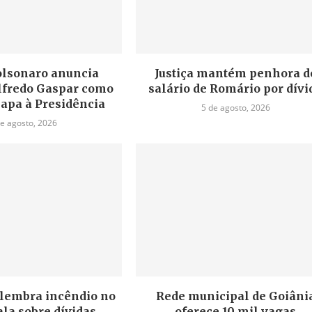
olsonaro anuncia
Justiça mantém penhora d
lfredo Gaspar como
salário de Romário por dívi
hapa à Presidência
5 de agosto, 2026
de agosto, 2026
elembra incêndio no
Rede municipal de Goiâni
fala sobre dívidas
oferece 10 mil vagas