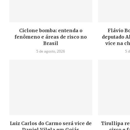
Ciclone bomba: entenda o
Flávio B
fenômeno e áreas de risco no
deputado A
Brasil
vice na c
5 de agosto, 2026
5 
Luiz Carlos do Carmo será vice de
Tirullipa r
Daniel Vilela em Goiás
circo e 