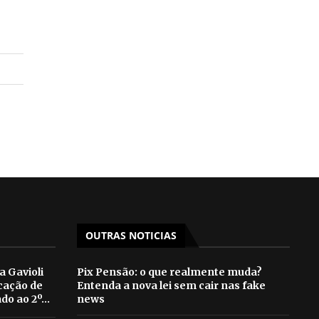
OUTRAS NOTICIAS
a Gavioli
Pix Pensão: o que realmente muda?
cação de
Entenda a nova lei sem cair nas fake
do ao 2º...
news