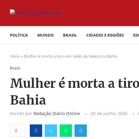
POLÍTICA
MUNDO
BRASIL
CIDADES E REGIÕES
ES
Início
»
Mulher é morta a tiros em salão de beleza na Bahia
Brasil
Mulher é morta a tir
Bahia
escrito por
Redação Diário Online
20 de junho, 2026