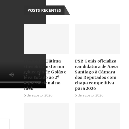
POSTS RECENTES
Gestão de Fátima
PSB Goiás oficializa
Gavioli transforma
candidatura de Aava
educação de Goiás e
Santiago à Câmara
leva Estado ao 2º
dos Deputados com
lugar nacional no
chapa competitiva
Ideb
para 2026
5 de agosto, 2026
5 de agosto, 2026