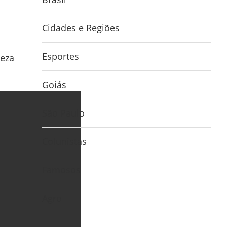
Cidades e Regiões
Esportes
leza
Goiás
São Paulo
Colunistas
Famosos
Agro