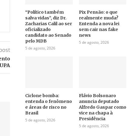
“Político também
Pix Pensão: o que
salva vidas”, diz Dr.
realmente muda?
Zacharias Calil ao ser
Entenda a nova lei
oficializado
sem cair nas fake
candidato ao Senado
news
pelo MDB
5 de agosto, 2026
5 de agosto, 2026
post
ento
 UPA
Ciclone bomba:
Flávio Bolsonaro
entenda o fenômeno
anuncia deputado
e áreas de risco no
Alfredo Gaspar como
Brasil
vice na chapa à
Presidência
5 de agosto, 2026
5 de agosto, 2026