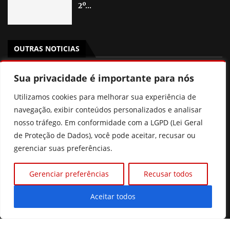
2º...
OUTRAS NOTICIAS
PSB Goiás oficializa candidatura de Aava Santiago à
Sua privacidade é importante para nós
Câmara dos Deputados com chapa competitiva para
2026
Utilizamos cookies para melhorar sua experiência de
navegação, exibir conteúdos personalizados e analisar
“Político também salva vidas”, diz Dr. Zacharias Calil ao
nosso tráfego. Em conformidade com a LGPD (Lei Geral
ser oficializado candidato ao Senado pelo MDB
de Proteção de Dados), você pode aceitar, recusar ou
gerenciar suas preferências.
Pix Pensão: o que realmente muda? Entenda a nova lei
sem cair nas fake news
Gerenciar preferências
Recusar todos
Ciclone bomba: entenda o fenômeno e áreas de risco no
Brasil
Aceitar todos