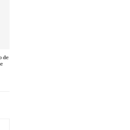
o de
de