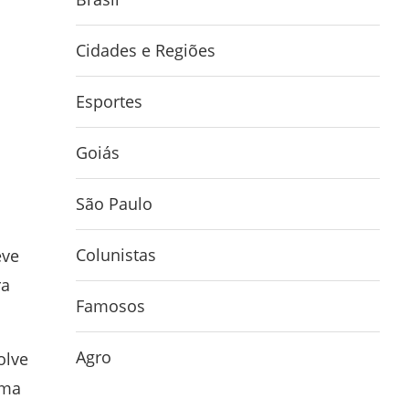
Cidades e Regiões
Esportes
Goiás
São Paulo
o
Colunistas
eve
ra
Famosos
Agro
olve
ima