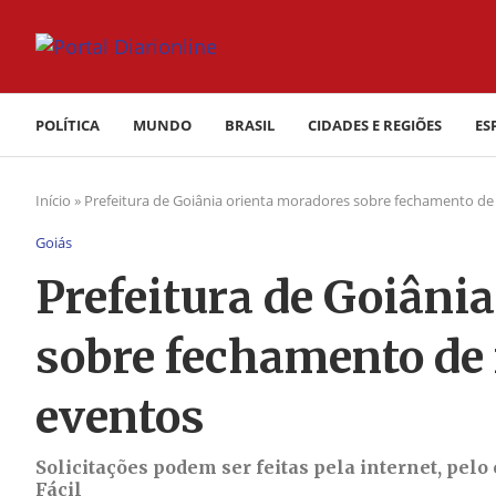
POLÍTICA
MUNDO
BRASIL
CIDADES E REGIÕES
ES
Início
»
Prefeitura de Goiânia orienta moradores sobre fechamento de 
Goiás
Prefeitura de Goiâni
sobre fechamento de 
eventos
Solicitações podem ser feitas pela internet, pe
Fácil