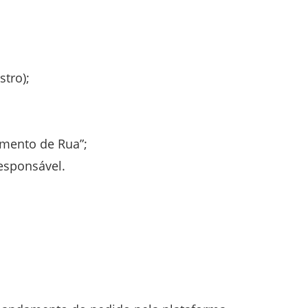
stro);
amento de Rua”;
responsável.