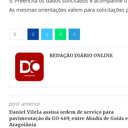
5. Preencha os dados solicitados e acompanhe o
As mesmas orientações valem para solicitações p
Facebook
Twitter
Whatsapp
Telegram
REDAÇÃO DIÁRIO ONLINE
post anterior
Daniel Vilela assina ordem de serviço para
pavimentação da GO-469, entre Abadia de Goiás e
Aragoiânia