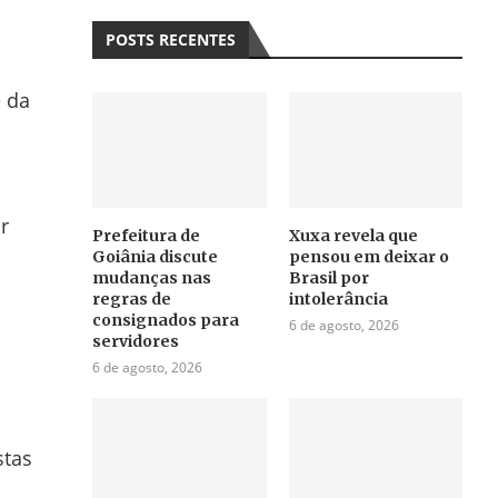
POSTS RECENTES
e da
r
Prefeitura de
Xuxa revela que
Goiânia discute
pensou em deixar o
mudanças nas
Brasil por
regras de
intolerância
consignados para
6 de agosto, 2026
servidores
6 de agosto, 2026
stas