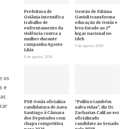
Prefeitura de
Gestão de Fátima
Goiânia intensifica
Gavioli transforma
trabalho de
educação de Goiás e
enfrentamento da
leva Estado ao 2º
violência contra a
lugar nacional no
mulher durante
Ideb
campanha Agosto
5 de agosto, 2026
Lilás
6 de agosto, 2026
e os
s e
mas
PSB Goiás oficializa
“Político também
car
candidatura de Aava
salva vidas”, diz Dr.
Santiago à Câmara
Zacharias Calil ao ser
dos Deputados com
oficializado
chapa competitiva
candidato ao Senado
para 2026
pelo MDB