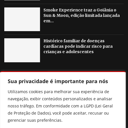
Smoke Experience traz a Goiânia o
Sun & Moon, edição limitada lançada
em...
Histórico familiar de doenças
cardíacas pode indicar risco para
crianças e adolescentes
OUTRAS NOTICIAS
Sua privacidade é importante para nós
Agosto Lilás em Goiânia terá palestras, blitzes e ações
Utilizamos cookies para melhorar sua experiência de
contra a violência à mulher
navegação, exibir conteúdos personalizados e analisar
nosso tráfego. Em conformidade com a LGPD (Lei Geral
Poliana Rocha elogia Zé Felipe e Neymar como pais
de Proteção de Dados), você pode aceitar, recusar ou
gerenciar suas preferências.
Prefeitura de Goiânia discute mudanças nas regras de
consignados para servidores