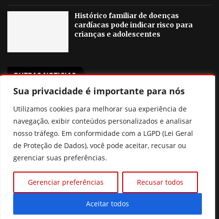
Histórico familiar de doenças
cardíacas pode indicar risco para
crianças e adolescentes
OUTRAS NOTICIAS
Sua privacidade é importante para nós
Agosto Lilás em Goiânia terá palestras, blitzes e ações
Utilizamos cookies para melhorar sua experiência de
contra a violência à mulher
navegação, exibir conteúdos personalizados e analisar
Poliana Rocha elogia Zé Felipe e Neymar como pais
nosso tráfego. Em conformidade com a LGPD (Lei Geral
de Proteção de Dados), você pode aceitar, recusar ou
Prefeitura de Goiânia discute mudanças nas regras de
gerenciar suas preferências.
consignados para servidores
Gerenciar preferências
Recusar todos
Xuxa revela que pensou em deixar o Brasil por
intolerância
Aceitar todos