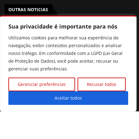
OUTRAS NOTICIAS
Gestão de Fátima Gavioli transforma educação de Goiás
Sua privacidade é importante para nós
e leva Estado ao 2º lugar nacional no Ideb
Utilizamos cookies para melhorar sua experiência de
PSB Goiás oficializa candidatura de Aava Santiago à
navegação, exibir conteúdos personalizados e analisar
Câmara dos Deputados com chapa competitiva para
nosso tráfego. Em conformidade com a LGPD (Lei Geral
2026
de Proteção de Dados), você pode aceitar, recusar ou
gerenciar suas preferências.
“Político também salva vidas”, diz Dr. Zacharias Calil ao
ser oficializado candidato ao Senado pelo MDB
Gerenciar preferências
Recusar todos
Pix Pensão: o que realmente muda? Entenda a nova lei
sem cair nas fake news
Aceitar todos
©2026 Diário Online.
Todos os direitos reservados.
Desenvolvido com
por Prime Tecnologias